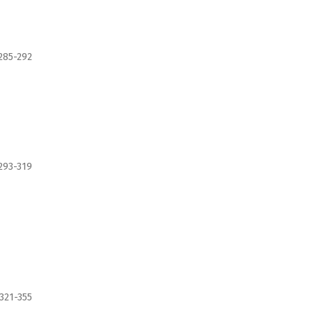
285-292
293-319
321-355