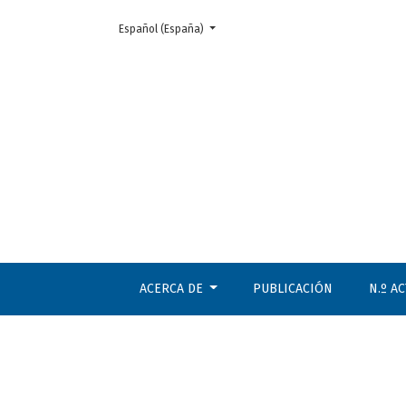
Cambiar el idioma. El actual es:
Español (España)
Núm. 117 (2023): octubre. Extra: Roma y la fil
ACERCA DE
PUBLICACIÓN
N.º A