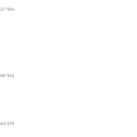
427-504
505-542
543-579