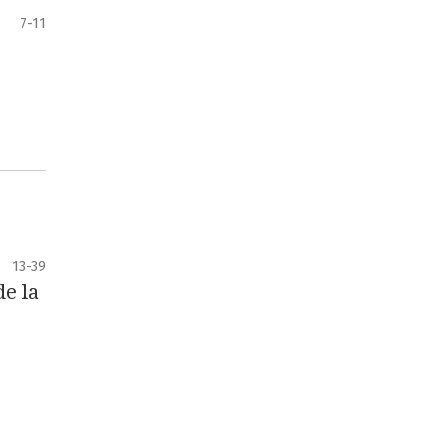
7-11
13-39
de la