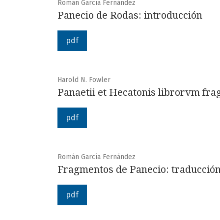
Román García Fernández
Panecio de Rodas: introducción
pdf
Harold N. Fowler
Panaetii et Hecatonis librorvm fr
pdf
Román García Fernández
Fragmentos de Panecio: traducción
pdf