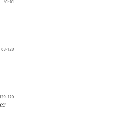
41-61
63-128
129-170
ler