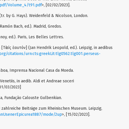
t/pdf/Volume_4/t91.pdf
>, [02/02/2023].
(tr. by G. Hays). Weidenfeld & Nicolson, London.
Ramón Bach, ed.). Madrid, Gredos.
noy, ed.). Paris, Les Belles Lettres.
Τὰ εἰς ἑαυτόν] (Jan Hendrik Leopold, ed.). Leipzig, in aedibus
org/citations/urn:cts:greekLit:tlg0562.tlg001.perseus-
sboa, Imprensa Nacional Casa da Moeda.
Venetiis, in aedib. Aldi et Andreae soceri
01/03/2023]
boa, Fundação Calouste Gulbenkian.
nd zahlreiche Beiträge zum Rheinischen Museum. Leipzig,
mannUsenerEpicurea1887/mode/2up
>, [15/02/2023].