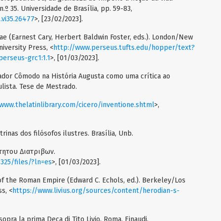
.º 35. Universidade de Brasília, pp. 59-83,
.vi35.26477
>, [23/02/2023].
nae (Earnest Cary, Herbert Baldwin Foster, eds.). London/New
iversity Press, <
http://www.perseus.tufts.edu/hopper/text?
perseus-grc1:1.1
>, [01/03/2023].
erador Cômodo na História Augusta como uma crítica ao
lista. Tese de Mestrado.
/www.thelatinlibrary.com/cicero/inventione.shtml
>,
rinas dos filósofos ilustres. Brasília, Unb.
κτητου Διατριβων.
6325/files/?ln=es
>, [01/03/2023].
 of the Roman Empire (Edward C. Echols, ed.). Berkeley/Los
ss, <
https://www.livius.org/sources/content/herodian-s-
sopra la prima Deca di Tito Livio. Roma, Einaudi,