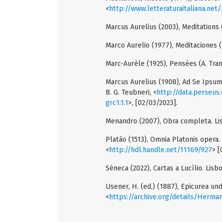
<
http://www.letteraturaitaliana.ne
Marcus Aurelius (2003), Meditations 
Marco Aurelio (1977), Meditaciones (
Marc-Aurèle (1925), Pensées (A. Tran
Marcus Aurelius (1908), Ad Se Ipsum [
B. G. Teubneri, <
http://data.perseus.
grc1:1.1
>, [02/03/2023].
Menandro (2007), Obra completa. Li
Platão (1513), Omnia Platonis opera. 
<
http://hdl.handle.net/11169/927
> [
Séneca (2022), Cartas a Lucílio. Lis
Usener, H. (ed.) (1887), Epicurea u
<
https://archive.org/details/Her