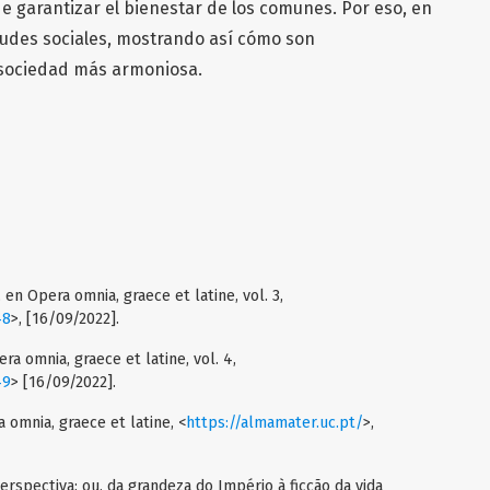
de garantizar el bienestar de los comunes. Por eso, en
tudes sociales, mostrando así cómo son
sociedad más armoniosa.
 en Opera omnia, graece et latine, vol. 3,
48
>, [16/09/2022].
ra omnia, graece et latine, vol. 4,
49
> [16/09/2022].
a omnia, graece et latine, <
https://almamater.uc.pt/
>,
perspectiva: ou, da grandeza do Império à ficção da vida