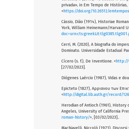
privada», in Em Tempo de Histórias, n
<
https://doi.org/10.26512/emtempos
Cássio, Dião (1914), Historiae Roma
York, William Heinemann/Harvard Un
doc=urn:cts:greekLit:tlg0385.tlg001.
Cerri, M. (2020), A biografia do imp
Dominato. Universidade Estadual Pau
Cícero (s. f.), De Inventione. <
http:/
[27/02/2023].
Diógenes Laércio (1987), Vidas e dout
Epicteto (1827), Αρριανου των Επι
<
http://digital.lib.auth.gr/record/12
Herodian of Antioch (1961), History
Angeles, University of California Pre
roman-history/
>, [03/02/2023]..
Machiavelli, Niccolò (1971), Discorsi 