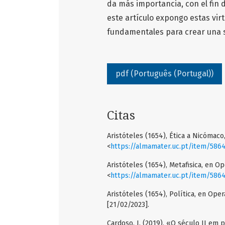
da más importancia, con el fin 
este artículo expongo estas vir
fundamentales para crear una 
pdf (Português (Portugal))
Citas
Aristóteles (1654), Ética a Nicómaco,
<
https://almamater.uc.pt/item/586
Aristóteles (1654), Metafisica, en Ope
<
https://almamater.uc.pt/item/586
Aristóteles (1654), Política, en Oper
[21/02/2023].
Cardoso, I. (2019), «O século II em 