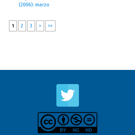
(2006): marzo
1
2
3
>
>>