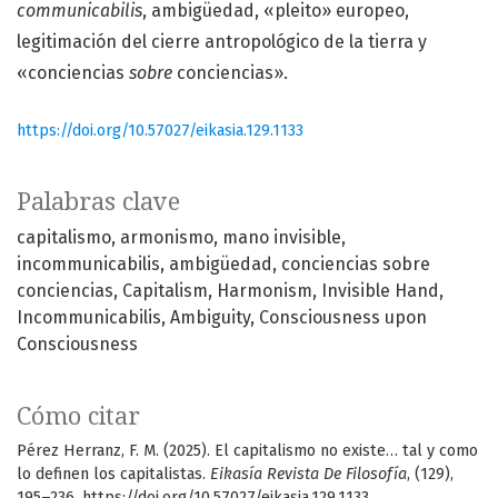
communicabilis
, ambigüedad, «pleito» europeo,
legitimación del cierre antropológico de la tierra y
«conciencias
sobre
conciencias».
https://doi.org/10.57027/eikasia.129.1133
Palabras clave
capitalismo
armonismo
mano invisible
incommunicabilis
ambigüedad
conciencias sobre
conciencias
Capitalism
Harmonism
Invisible Hand
Incommunicabilis
Ambiguity
Consciousness upon
Consciousness
Cómo citar
Pérez Herranz, F. M. (2025). El capitalismo no existe… tal y como
lo definen los capitalistas.
Eikasía Revista De Filosofía
, (129),
195–236. https://doi.org/10.57027/eikasia.129.1133