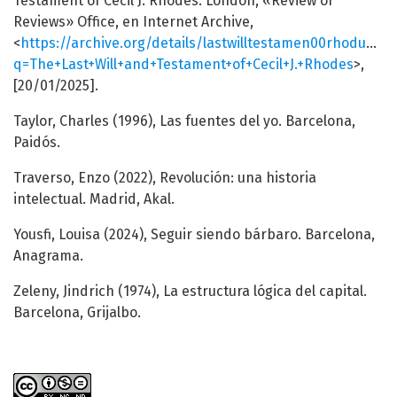
Testament of Cecil J. Rhodes. London, «Review of
Reviews» Office, en Internet Archive,
<
https://archive.org/details/lastwilltestamen00rhoduoft
q=The+Last+Will+and+Testament+of+Cecil+J.+Rhodes
>,
[20/01/2025].
Taylor, Charles (1996), Las fuentes del yo. Barcelona,
Paidós.
Traverso, Enzo (2022), Revolución: una historia
intelectual. Madrid, Akal.
Yousfi, Louisa (2024), Seguir siendo bárbaro. Barcelona,
Anagrama.
Zeleny, Jindrich (1974), La estructura lógica del capital.
Barcelona, Grijalbo.