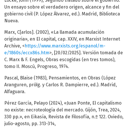
Locke, John (1999), Segundo tratado sobre el gobierno.
Un ensayo sobre el verdadero origen, alcance y fin del
gobierno civil (P. López Álvarez, ed.). Madrid, Biblioteca
Nueva.
Marx, C[arlos]. (2002), «La llamada acumulación
originaria», en El capital, cap. XXIV, en Marxist Internet
Archive, <
https://www.marxists.org/espanol/m-
e/1860s/eccx86s.htm
>, [20/02/2025]. Versión tomada de
C. Marx & F. Engels, Obras escogidas (en tres tomos),
tomo II. Moscú, Progreso, 1974.
Pascal, Blaise (1983), Pensamientos, en Obras (López
Aranguren, prólg. y Carlos R. Dampierre, ed.). Madrid,
Alfaguara.
Pérez García, Pelayo (2024), «Juan Ponte, El capitalismo
no existe: necroteología del mercado. Gijón, Trea, 2024,
330 pp.», en Eikasía, Revista de Filosofía, n.º 122. Oviedo,
julio-agosto, pp. 313-314,