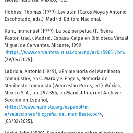
teoría marxista. México, FCE.
Hobbes, Thomas (1979), Leviatán (Caros Moya y Antonio
Escohotado, eds.). Madrid, Editora Nacional.
Kant, Immanuel (1979), La paz perpetua (F. Rivera
Pastor, trad.). Madrid, Espasa-Calpe en Biblioteca Virtual
Miguel de Cervantes. Alicante, 1999,
<
https://www.cervantesvirtual.com/nd/ark:/59851/bmchd7r6
[29/04/2025].
Labriola, Antonio (1949), «En memoria del Manifiesto
comunista», en C. Marx y F. Engels, Memoria del
Manifiesto comunista (Wenceslao Roces, ed.). México,
México S. A., pp. 297-356, en Marxist Internet Archive:
Sección en Español,
<
https://www.marxists.org/espanol/m-
e/selecciones/biografia-del-manifiesto.pdf
>,
[03/02/2025].