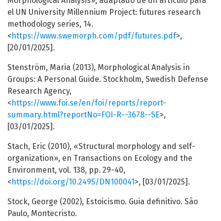
Morphological Analysis», adaptado de un artículo para
el UN University Millennium Project: futures research
methodology series, 14.
<
https://www.swemorph.com/pdf/futures.pdf
>,
[20/01/2025].
Stenström, Maria (2013), Morphological Analysis in
Groups: A Personal Guide. Stockholm, Swedish Defense
Research Agency,
<
https://www.foi.se/en/foi/reports/report-
summary.html?reportNo=FOI-R--3678--SE
>,
[03/01/2025].
Stach, Eric (2010), «Structural morphology and self-
organization», en Transactions on Ecology and the
Environment, vol. 138, pp. 29-40,
<
https://doi.org/10.2495/DN100041
>, [03/01/2025].
Stock, George (2002), Estoicismo. Guia definitivo. São
Paulo, Montecristo.