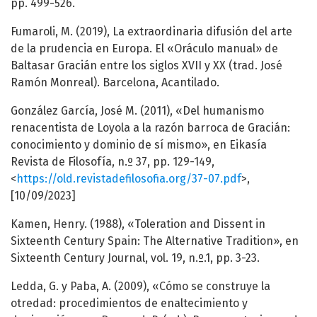
pp. 499-526.
Fumaroli, M. (2019), La extraordinaria difusión del arte
de la prudencia en Europa. El «Oráculo manual» de
Baltasar Gracián entre los siglos XVII y XX (trad. José
Ramón Monreal). Barcelona, Acantilado.
González García, José M. (2011), «Del humanismo
renacentista de Loyola a la razón barroca de Gracián:
conocimiento y dominio de sí mismo», en Eikasía
Revista de Filosofía, n.º 37, pp. 129-149,
<
https://old.revistadefilosofia.org/37-07.pdf
>,
[10/09/2023]
Kamen, Henry. (1988), «Toleration and Dissent in
Sixteenth Century Spain: The Alternative Tradition», en
Sixteenth Century Journal, vol. 19, n.º.1, pp. 3-23.
Ledda, G. y Paba, A. (2009), «Cómo se construye la
otredad: procedimientos de enaltecimiento y