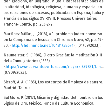
denigración», en Begrand, P. (ed.), Representaciones de
la alteridad, ideológica, religiosa, humana y espacial en
las relaciones de sucesos, publicadas en España, Italia y
Francia en los siglos XVI-XVIII. Presses Universitaires
Franche-Comté, pp. 253-272.
Martínez Millán, J. (2016), «El problema Judeo-converso
en la Compañía de Jesús», en Chronica Nova, 42, pp. 19-
50, <
http://hdl.handle.net/10481/58674
>, [01/09/2023].
Neumeister, S. (1986), El otro Gracián: la meditación XIII
del «Comulgatorio» (1655).
<
https://www.cervantesvirtual.com/nd/ark:/59851/bmcj10j7
[07/09/2023].
Sicroﬀ, A. A. (1985), Los estatutos de limpieza de sangre.
Madrid, Taurus.
Sol Mora, P. (2017), Miseria y dignidad del hombre en los
Siglos de Oro. México, Fondo de Cultura Económica.