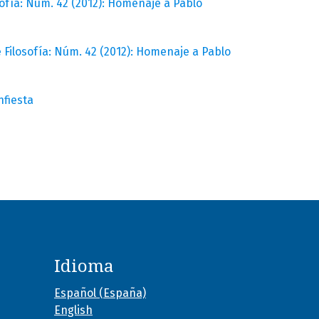
sofía: Núm. 42 (2012): Homenaje a Pablo
e Filosofía: Núm. 42 (2012): Homenaje a Pablo
nfiesta
Idioma
Español (España)
English