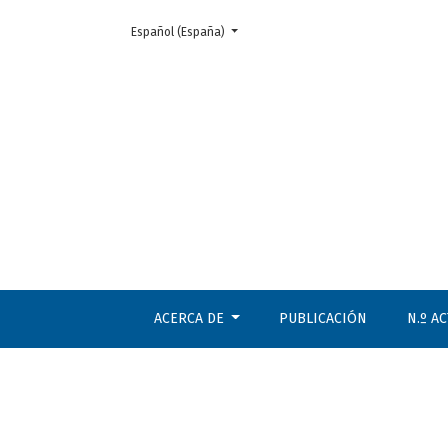
Cambiar el idioma. El actual es:
Español (España)
El desarrollo de la biotecnología
ACERCA DE
PUBLICACIÓN
N.º A