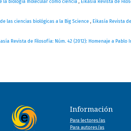
e la biología molecular como ciencia
,
Eikasía Revista de Filo
de las ciencias biológicas a la Big Science
,
Eikasía Revista d
kasía Revista de Filosofía: Núm. 42 (2012): Homenaje a Pablo I
Información
Para lectores/as
Para autores/as