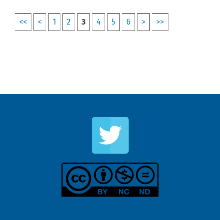
<<
<
1
2
3
4
5
6
>
>>