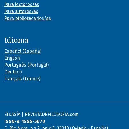
Para lectores/as
Para autores/as
Para bibliotecarios/as
Idioma
Español (España)
English
Português (Portugal)
Deutsch
Français (France)
EIKASÍA | REVISTADEFILOSOFIA.com
ISSN-e: 1885-5679
C. Río Nora, n.º 2, bajo 5, 33010 (Oviedo - España)