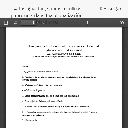
Volver a los detalles del artículo
←
Desigualdad, subdesarrollo y
Descargar
pobreza en la actual globalización
ultraliberal