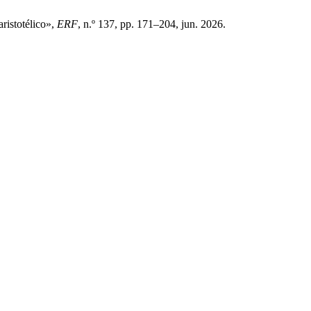
ristotélico»,
ERF
, n.º 137, pp. 171–204, jun. 2026.