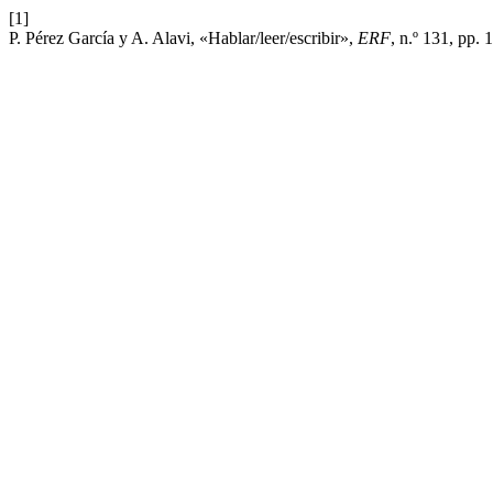
[1]
P. Pérez García y A. Alavi, «Hablar/leer/escribir»,
ERF
, n.º 131, pp.