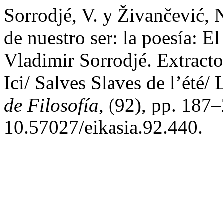
Sorrodjé, V. y Živančević, 
de nuestro ser: la poesía: E
Vladimir Sorrodjé. Extracto
Ici/ Salves Slaves de l’été
de Filosofía
, (92), pp. 187–
10.57027/eikasia.92.440.