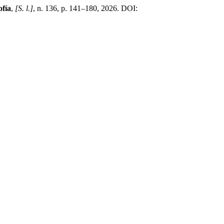
ofía
,
[S. l.]
, n. 136, p. 141–180, 2026. DOI: