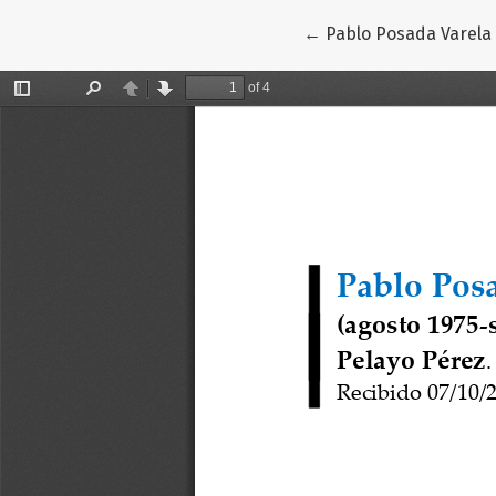
Volver a los detalles 
←
Pablo Posada Varela