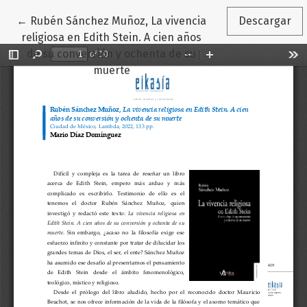
Volver a los detalles del artículo
←
Rubén Sánchez Muñoz, La vivencia
Descargar
religiosa en Edith Stein. A cien años
de su conversión y ochenta de su
muerte