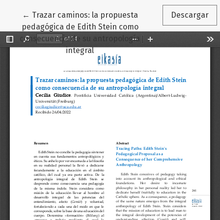
Volver a los detalles del artículo
←
Trazar caminos: la propuesta
Descargar
pedagógica de Edith Stein como
consecuencia de su antropología
integral