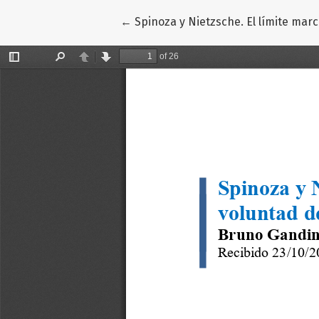
Volver a los detalles del artículo
←
Spinoza y Nietzsche. El límite mar