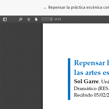
Volver a los detalles del artículo
←
Repensar la práctica escénica com