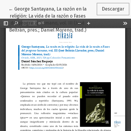
Volver a los detalles del artículo
←
George Santayana, La razón en la
Descargar
religión: La vida de la razón o Fases
del progreso humano, vol. III (José
Beltrán, pres.; Daniel Moreno, trad.)