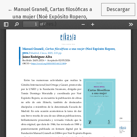
Volver a los detalles del artículo
←
Manuel Granell, Cartas filosóficas a
Descargar
una mujer (Noé Expósito Ropero,
pres.)