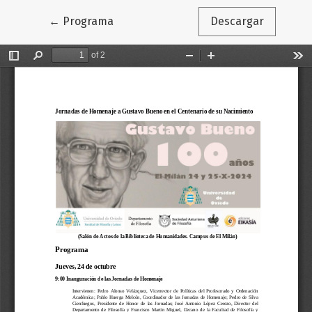
Volver a los detalles del artículo
←
Programa
Descargar