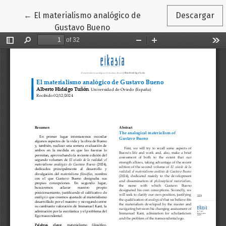
Volver a los detalles del artículo
←
El materialismo analógico de
Descargar
Gustavo Bueno